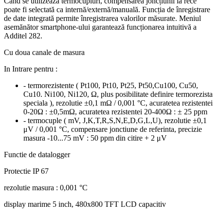
Când se utilizează termocupluri, compensarea joncțiunii la rece
poate fi selectată ca internă/externă/manuală.
Funcția de înregistrare
de date integrată permite înregistrarea valorilor măsurate.
Meniul
asemănător smartphone-ului garantează funcționarea intuitivă a
Additel 282.
Cu doua canale de masura
In Intrare pentru :
- termorezistente ( Pt100, Pt10, Pt25, Pt50,Cu100, Cu50,
Cu10. Ni100, Ni120, Ω, plus posibilitate definire termorezista
speciala ), rezolutie ±0,1 mΩ / 0,001 °C, acuratetea rezistentei
0-20Ω : ±0,5mΩ, acuratetea rezistentei 20-400Ω : ± 25 ppm
- termocuple ( mV, J,K,T,R,S,N,E,D,G,L,U), rezolutie ±0,1
μV / 0,001 °C, compensare jonctiune de referinta, precizie
masura -10...75 mV : 50 ppm din citire + 2 μV
Functie de datalogger
Protectie IP 67
rezolutie masura : 0,001 °C
display marime 5 inch, 480x800 TFT LCD capacitiv