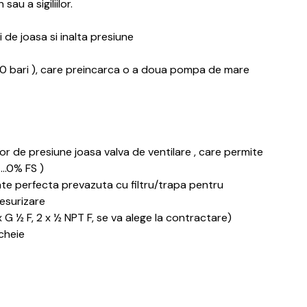
au a sigiliilor.
i de joasa si inalta presiune
0 bari ), care preincarca o a doua pompa de mare
lor de presiune joasa valva de ventilare , care permite
 ….0% FS )
tate perfecta prevazuta cu filtru/trapa pentru
resurizare
x G ½ F, 2 x ½ NPT F, se va alege la contractare)
 cheie