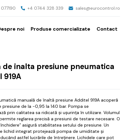
v, 077190
+4 0744 328 339
sales@eurocontrol.ro
Despre noi
Produse comercializate
Contact
de inalta presiune pneumatica
l 919A
atică manuală de înaltă presiune Additel 919A acoperă
 presiune de la -0,95 la 140 bar.
Pompa se
ză prin calitatea sa ridicată și ușurința în utilizare.
Volumul
 permite reglarea precisă a presiunii de testare necesare.
O
nchidere” asigură stabilitatea setului de presiune. Un
e lichid integrat protejează pompa de umiditate și
ducând astfel lucrările de întreținere.
Lichidele care pot