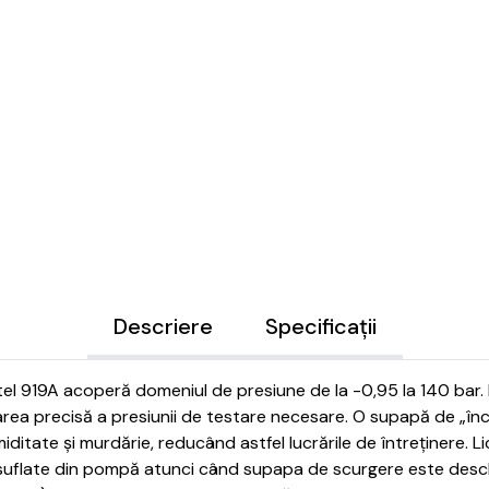
Descriere
Specificații
l 919A acoperă domeniul de presiune de la -0,95 la 140 bar.
area precisă a presiunii de testare necesare.
O supapă de „înch
itate și murdărie, reducând astfel lucrările de întreținere.
L
i suflate din pompă atunci când supapa de scurgere este desc