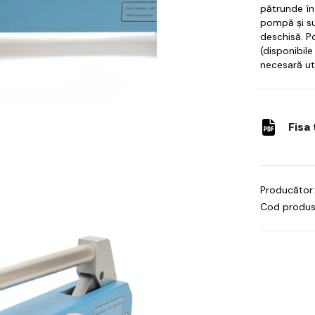
pătrunde în
pompă și su
deschisă.
Po
(disponibile 
necesară util
Fisa
Producător:
Cod produs