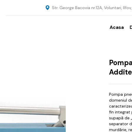
Str. George Bacovia nr.12A, Voluntari, Ilfo
Acasa
Pompa 
Addite
Pompa pneum
domeniul de
caracterizea
fin integrat
supapă de „î
separator d
murdărie, re