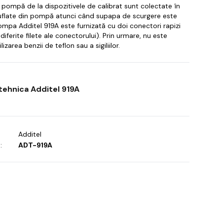
 pompă de la dispozitivele de calibrat sunt colectate în
flate din pompă atunci când supapa de scurgere este
mpa Additel 919A este furnizată cu doi conectori rapizi
diferite filete ale conectorului).
Prin urmare, nu este
izarea benzii de teflon sau a sigiliilor.
 tehnica Additel 919A
Additel
:
ADT-919A