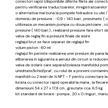
conectori rapizi (disponibile diferite filete ale conecto
pentru verificarea traductoarelor, inregistratoarelo
o alternativa mai buna la pompele hidraulice cu ulei / a
domeniu de presiune : -0,9 ÷ 140 bari , pneumatic ( cu
utilizeaza un mecanism pompa cu doua pistoane , co
presiune ( 140 bari ) , realizand presiune fara efort 
valva de reglaj fin a presiunii finale de iesire
reglajul brut se face separat de reglajul fin
volum piston : 60 ml
reglajul fin permite realizarea unei presiuni de pana 
eliberarea in siguranta a aerului din circuit si reduc
valva de izolare care separa/izoleaza manifoldul pompe
umiditate/lichid/praf , cu rolul de a preveni contamin
manifold cu 2 iesiri de ¼ NPT – F pentru conectare la 
livrata cu conector rapid operabil la mana , la fieca
dimensiuni 54 x 27 x 17,8 cm , greutate cca. 6,5 kg
kit standard de livrare : pompa , 20 x O ringuri , manua