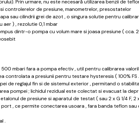
rului).
Prin urmare, nu este necesară utilizarea benzii de teflon s
r si controlerelor de presiune, manometrelor, presostatelor
pa sau cilindrii grei de azot , o singura solutie pentru calibrar
 aer ) , rezolutie 0,1 mbar
mpus dintr-o pompa cu volum mare si joasa presiune ( cca. 2
deosebit
la 500 mbari fara a pompa efectiv , util pentru calibrarea valori
erea controlata a presiunii pentru testare hysteresis ( 100% FS
i de reglajul fin si de sistemul exterior , permitand o stabili
area pompei ; lichidul rezidual este colectat si evacuat la dep
etalonul de presiune si aparatul de testat ( sau 2 x G 1/4 F, 2 
re port , ce permite conectarea usoara , fara banda teflon sau
l .