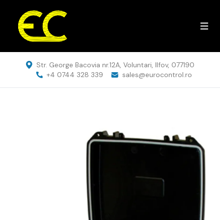
Str. George Bacovia nr.12A, Voluntari, Ilfov, 077190
+4 0744 328 339
sales@eurocontrol.ro