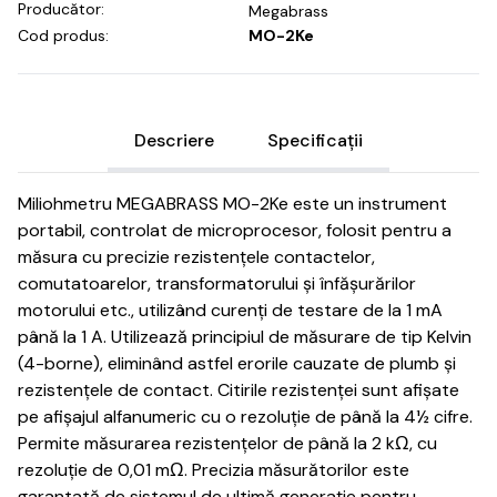
Producător:
Megabrass
Cod produs:
MO-2Ke
Descriere
Specificații
Miliohmetru MEGABRASS
MO-2Ke este un instrument
portabil, controlat de microprocesor, folosit pentru a
măsura cu precizie rezistențele contactelor,
comutatoarelor, transformatorului și înfășurărilor
motorului etc., utilizând curenți de testare de la 1 mA
până la 1 A.
Utilizează principiul de măsurare de tip Kelvin
(4-borne), eliminând astfel erorile cauzate de plumb și
rezistențele de contact.
Citirile rezistenței sunt afișate
pe afișajul alfanumeric cu o rezoluție de până la 4½ cifre.
Permite măsurarea rezistențelor de până la 2 kΩ, cu
rezoluție de 0,01 mΩ.
Precizia măsurătorilor este
garantată de sistemul de ultimă generație pentru