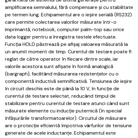
amplificarea semnalului, fără compensare și cu stabilitate
pe termen lung.
Echipamentul are o ieșire serială (RS232)
care permite colectarea valorilor măsurate într-o
imprimantă, notebook, computer palm-top sau orice
data logger pentru a înregistra testele efectuate.
Funcția HOLD păstrează pe afișaj valoarea măsurată la
un anumit moment de timp.
Curentul de testare poate fi
reglat de către operator în fiecare dintre scale, iar
valorile acestora sunt afișate în formă analogică
(bargraph), facilitând măsurarea rezistențelor cu o
componentă inductivă semnificativă.
Tensiunea de ieșire
în circuit deschis este de până la 10 V, în funcție de
curentul de testare selectat, reducând timpul de
stabilizare pentru curentul de testare atunci când sunt
măsurate elemente cu inducție puternică (în special
înfășurările transformatoarelor).
Circuitul de măsurare
are o protecție eficientă împotriva vârfurilor de tensiune
generate de acele inductanțe.
Echipamentul este