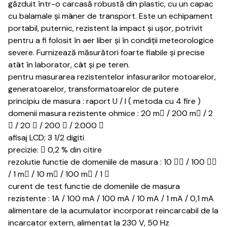
găzduit într-o carcasă robustă din plastic, cu un capac
cu balamale și mâner de transport.
Este un echipament
portabil, puternic, rezistent la impact și ușor, potrivit
pentru a fi folosit în aer liber și în condiții meteorologice
severe.
Furnizează măsurători foarte fiabile și precise
atât în laborator, cât și pe teren.
pentru masurarea rezistentelor infasurarilor motoarelor,
generatoarelor, transformatoarelor de putere
principiu de masura : raport U / I ( metoda cu 4 fire )
domenii masura rezistente ohmice : 20 m / 200 m / 2
 / 20  / 200  / 2.000 
afisaj LCD; 3 1/2 digiti
precizie:  0,2 % din citire
rezolutie functie de domeniile de masura : 10  / 100 
/ 1 m / 10 m / 100 m / 1 
curent de test functie de domeniile de masura
rezistente : 1A / 100 mA / 100 mA / 10 mA / 1 mA / 0,1 mA
alimentare de la acumulator incorporat reincarcabil de la
incarcator extern, alimentat la 230 V, 50 Hz