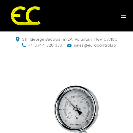
Str. George Bacovia nr.12A, Voluntari, Ilfov, 077190
+4 0744 328 339
sales@eurocontrol.ro