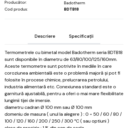
Producător:
Badotherm
Cod produs:
BDTB18
Descriere
Specificații
Termometrele cu bimetal model Badotherm seria BDTB18
sunt disponibile în diametru de 63/80/100/125/160mm.
Aceste termometre sunt potrivite în mediile în care
coroziunea ambientală este o problemă majoră și pot fi
folosite în procese chimice, prelucrarea petrolului,
industria alimentară etc. Conexiunea standard este o
garnitură ajustabilă, pentru a oferi o mai mare flexibilitate
lungimii tijei de imersie.
diametru cadran Ø 100 mm sau Ø 100 mm
domeniu de masura ( unul la alegere ) : 0 ÷ 50 / 60 / 80 /
100 / 120 / 160 / 200 / 250 / 300 °C ( sau optiuni )
clasa de precizie : 1 % din cap de scala