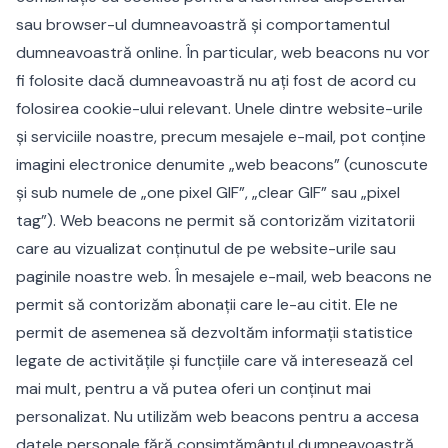
sau browser-ul dumneavoastră și comportamentul
dumneavoastră online. În particular, web beacons nu vor
fi folosite dacă dumneavoastră nu ați fost de acord cu
folosirea cookie-ului relevant. Unele dintre website-urile
și serviciile noastre, precum mesajele e-mail, pot conține
imagini electronice denumite „web beacons” (cunoscute
și sub numele de „one pixel GIF”, „clear GIF” sau „pixel
tag”). Web beacons ne permit să contorizăm vizitatorii
care au vizualizat conținutul de pe website-urile sau
paginile noastre web. În mesajele e-mail, web beacons ne
permit să contorizăm abonații care le-au citit. Ele ne
permit de asemenea să dezvoltăm informații statistice
legate de activitățile și funcțiile care vă interesează cel
mai mult, pentru a vă putea oferi un conținut mai
personalizat. Nu utilizăm web beacons pentru a accesa
datele personale fără consimțământul dumneavoastră.