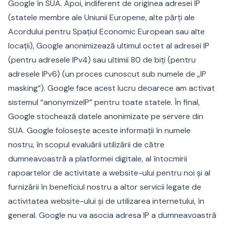
Google în SUA. Apoi, indiferent de originea adresei IP
(statele membre ale Uniunii Europene, alte părți ale
Acordului pentru Spațiul Economic European sau alte
locații), Google anonimizează ultimul octet al adresei IP
(pentru adresele IPv4) sau ultimii 80 de biți (pentru
adresele IPv6) (un proces cunoscut sub numele de „IP
masking”). Google face acest lucru deoarece am activat
sistemul “anonymizeIP” pentru toate statele. În final,
Google stochează datele anonimizate pe servere din
SUA. Google folosește aceste informații în numele
nostru, în scopul evaluării utilizării de către
dumneavoastră a platformei digitale, al întocmirii
rapoartelor de activitate a website-ului pentru noi și al
furnizării în beneficiul nostru a altor servicii legate de
activitatea website-ului și de utilizarea internetului, în
general. Google nu va asocia adresa IP a dumneavoastră