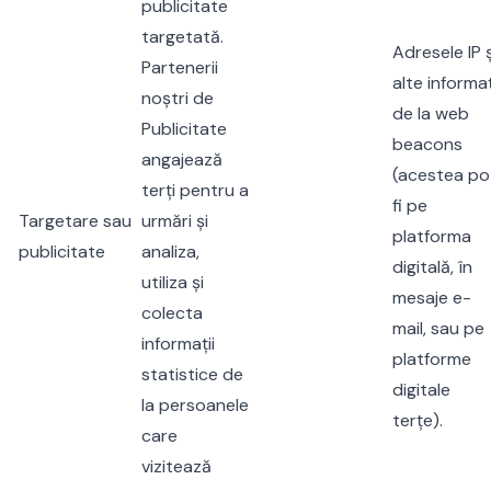
publicitate
targetată.
Adresele IP ș
Partenerii
alte informaț
noștri de
de la web
Publicitate
beacons
angajează
(acestea po
terți pentru a
fi pe
Targetare sau
urmări și
platforma
publicitate
analiza,
digitală, în
utiliza și
mesaje e-
colecta
mail, sau pe
informații
platforme
statistice de
digitale
la persoanele
terțe).
care
vizitează