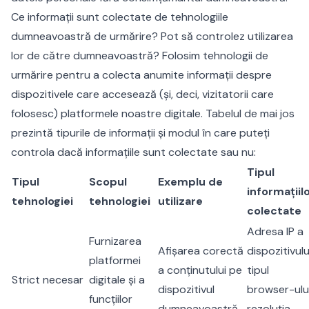
Ce informații sunt colectate de tehnologiile
dumneavoastră de urmărire? Pot să controlez utilizarea
lor de către dumneavoastră? Folosim tehnologii de
urmărire pentru a colecta anumite informații despre
dispozitivele care accesează (și, deci, vizitatorii care
folosesc) platformele noastre digitale. Tabelul de mai jos
prezintă tipurile de informații și modul în care puteți
controla dacă informațiile sunt colectate sau nu:
Tipul
Tipul
Scopul
Exemplu de
informațiil
tehnologiei
tehnologiei
utilizare
colectate
Adresa IP a
Furnizarea
Afișarea corectă
dispozitivulu
platformei
a conținutului pe
tipul
Strict necesar
digitale și a
dispozitivul
browser-ului
funcțiilor
dumneavoastră.
rezoluția