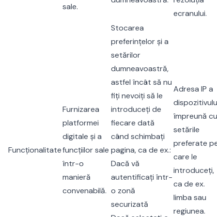
sale.
ecranului.
Stocarea
preferințelor și a
setărilor
dumneavoastră,
astfel încât să nu
Adresa IP a
fiți nevoiți să le
dispozitivulu
Furnizarea
introduceți de
împreună c
platformei
fiecare dată
setările
digitale și a
când schimbați
preferate p
Funcționalitate
funcțiilor sale
pagina, ca de ex.:
care le
într-o
Dacă vă
introduceți,
manieră
autentificați într-
ca de ex.
convenabilă.
o zonă
limba sau
securizată
regiunea.