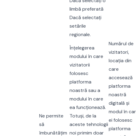
Dacă selectați o
limbă preferată
Dacă selectați
setările
regionale.
Numărul de
Înțelegerea
vizitatori,
modului în care
locația din
vizitatorii
care
folosesc
accesează
platforma
platforma
noastră sau a
noastră
modului în care
digitală și
ea funcționează.
modul în ca
Ne permite
Totuși, de la
ei folosesc
să
aceste tehnologii
platforma
îmbunătățim
noi primim doar