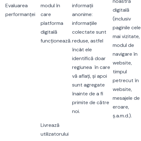
noastră
Evaluarea
modul în
informații
digitală
performanței
care
anonime:
(inclusiv
platforma
informațiile
paginile cele
digitală
colectate sunt
mai vizitate,
funcționează.
reduse, astfel
modul de
încât ele
navigare în
identifică doar
website,
regiunea în care
timpul
vă aflați, și apoi
petrecut în
sunt agregate
website,
înainte de a fi
mesajele de
primite de către
eroare,
noi.
ș.a.m.d.).
Livrează
utilizatorului