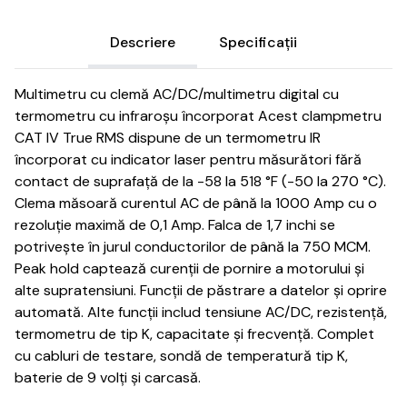
Descriere
Specificații
Multimetru cu clemă AC/DC/multimetru digital cu
termometru cu infraroșu încorporat
Acest clampmetru
CAT IV True RMS dispune de un termometru IR
încorporat cu indicator laser pentru măsurători fără
contact de suprafață de la -58 la 518 °F (-50 la 270 °C).
Clema măsoară curentul AC de până la 1000 Amp cu o
rezoluție maximă de 0,1 Amp.
Falca de 1,7 inchi se
potrivește în jurul conductorilor de până la 750 MCM.
Peak hold captează curenții de pornire a motorului și
alte supratensiuni.
Funcții de păstrare a datelor și oprire
automată.
Alte funcții includ tensiune AC/DC, rezistență,
termometru de tip K, capacitate și frecvență.
Complet
cu cabluri de testare, sondă de temperatură tip K,
baterie de 9 volți și carcasă.