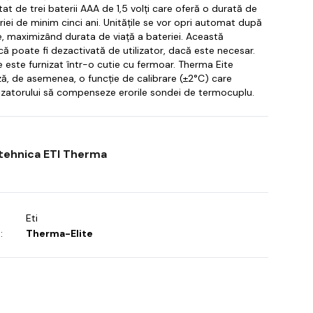
at de trei baterii AAA de 1,5 volți care oferă o durată de
riei de minim cinci ani.
Unitățile se vor opri automat după
, maximizând durata de viață a bateriei.
Această
că poate fi dezactivată de utilizator, dacă este necesar.
 este furnizat într-o cutie cu fermoar.
Therma Eite
ă, de asemenea, o funcție de calibrare (±2°C) care
lizatorului să compenseze erorile sondei de termocuplu.
 tehnica ETI Therma
Eti
:
Therma-Elite