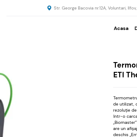
Str. George Bacovia nr.12A, Voluntari, Ilfo
Acasa
Termom
ETI Th
Termometrul
de utilizat,
rezoluție de
într-o carca
„Biomaster” 
are un afișa
deschis „Err