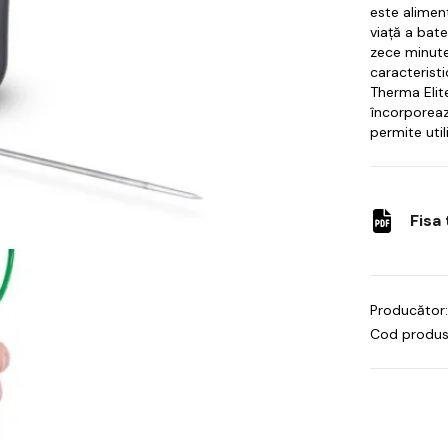
este aliment
viață a bate
zece minute
caracteristi
Therma Elite
încorporeaz
permite uti
Fisa
Producător:
Cod produs