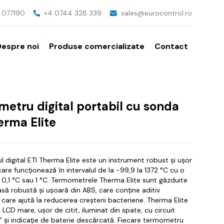
v, 077190
+4 0744 328 339
sales@eurocontrol.ro
Despre noi
Produse comercializate
Contact
etru digital portabil cu sonda
erma Elite
 digital ETI Therma Elite este un instrument robust și ușor
 care funcționează în intervalul de la -99,9 la 1372 °C cu o
 0,1 °C sau 1 °C.
Termometrele Therma Elite sunt găzduite
să robustă și ușoară din ABS, care conține aditiv
care ajută la reducerea creșterii bacteriene.
Therma Elite
j LCD mare, ușor de citit, iluminat din spate, cu circuit
” și indicație de baterie descărcată.
Fiecare termometru