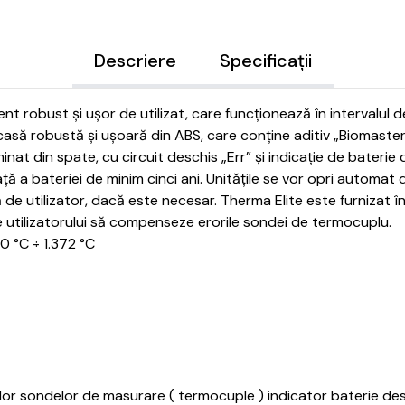
Descriere
Specificații
 robust și ușor de utilizat, care funcționează în intervalul de 
să robustă și ușoară din ABS, care conține aditiv „Biomaster”
minat din spate, cu circuit deschis „Err” și indicație de baterie
ță a bateriei de minim cinci ani.
Unitățile se vor opri automat
de utilizator, dacă este necesar.
Therma Elite este furnizat î
 utilizatorului să compenseze erorile sondei de termocuplu.
0 °C ÷ 1.372 °C
lor sondelor de masurare ( termocuple ) indicator baterie d