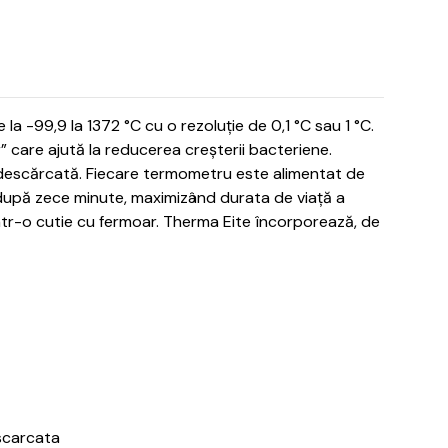
la -99,9 la 1372 °C cu o rezoluție de 0,1 °C sau 1 °C.
 care ajută la reducerea creșterii bacteriene.
 descărcată.
Fiecare termometru este alimentat de
 după zece minute, maximizând durata de viață a
ntr-o cutie cu fermoar.
Therma Eite încorporează, de
escarcata