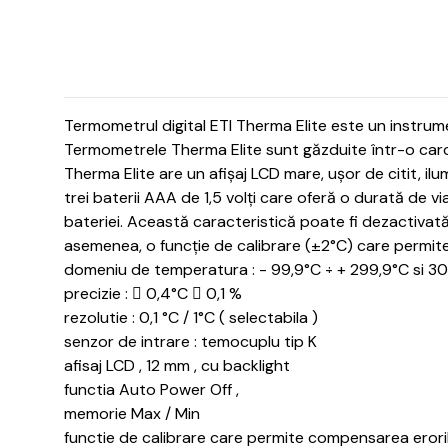
Termometrul digital ETI Therma Elite este un instrument
Termometrele Therma Elite sunt găzduite într-o carca
Therma Elite are un afișaj LCD mare, ușor de citit, ilu
trei baterii AAA de 1,5 volți care oferă o durată de via
bateriei.
Această caracteristică poate fi dezactivată 
asemenea, o funcție de calibrare (±2°C) care permite
domeniu de temperatura : - 99,9°C ÷ + 299,9°C si 30
precizie :  0,4°C  0,1 %
rezolutie : 0,1 °C / 1°C ( selectabila )
senzor de intrare : temocuplu tip K
afisaj LCD , 12 mm , cu backlight
functia Auto Power Off ,
memorie Max / Min
functie de calibrare care permite compensarea erori