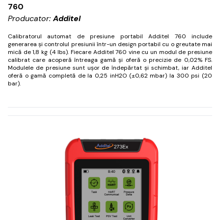
760
Producator:
Additel
Calibratorul automat de presiune portabil Additel 760 include
generarea și controlul presiunii într-un design portabil cu o greutate mai
mică de 1,8 kg (4 lbs).
Fiecare Additel 760 vine cu un modul de presiune
calibrat care acoperă întreaga gamă și oferă o precizie de 0,02% FS.
Modulele de presiune sunt ușor de îndepărtat și schimbat, iar Additel
oferă o gamă completă de la 0,25 inH2O (±0,62 mbar) la 300 psi (20
bar).