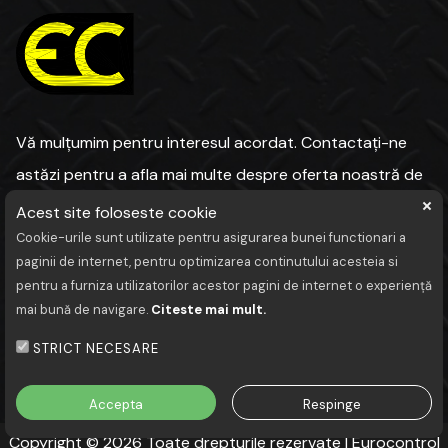
Vă mulțumim pentru interesul acordat. Contactați-ne
astăzi pentru a afla mai multe despre oferta noastră de
Acest site foloseste cookie
Cookie-urile sunt utilizate pentru asigurarea bunei functionari a
paginii de internet, pentru optimizarea continutului acesteia si
Termeni și condiții
pentru a furniza utilizatorilor acestor pagini de internet o experiență
Politica de confidentialitate
mai bună de navigare.
Citeste mai mult.
Politică privind cookies
STRICT NECESARE
Contact
Accepta
Respinge
Copyright © 2026 Toate drepturile rezervate | Eurocontrol