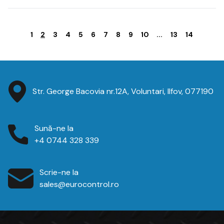
1
2
3
4
5
6
7
8
9
10
...
13
14
Str. George Bacovia nr.12A, Voluntari, Ilfov, 077190
Sună-ne la
+4 0744 328 339
Scrie-ne la
sales@eurocontrol.ro