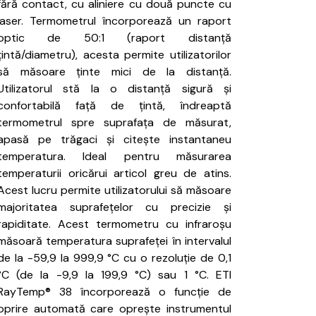
fără contact, cu aliniere cu două puncte cu
laser.
Termometrul încorporează un raport
optic de 50:1 (raport distanță
țintă/diametru), acesta permite utilizatorilor
să măsoare ținte mici de la distanță.
Utilizatorul stă la o distanță sigură și
confortabilă față de țintă, îndreaptă
termometrul spre suprafața de măsurat,
apasă pe trăgaci și citește instantaneu
temperatura.
Ideal pentru măsurarea
temperaturii oricărui articol greu de atins.
Acest lucru permite utilizatorului să măsoare
majoritatea suprafețelor cu precizie și
rapiditate.
Acest termometru cu infraroșu
măsoară temperatura suprafeței în intervalul
de la -59,9 la 999,9 °C cu o rezoluție de 0,1
°C (de la -9,9 la 199,9 °C) sau 1 °C.
ETI
RayTemp® 38 încorporează o funcție de
oprire automată care oprește instrumentul