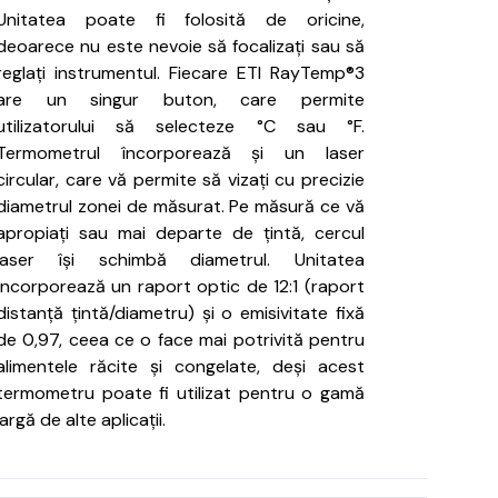
Unitatea poate fi folosită de oricine,
deoarece nu este nevoie să focalizați sau să
reglați instrumentul.
Fiecare ETI RayTemp®3
are un singur buton, care permite
utilizatorului să selecteze °C sau °F.
Termometrul încorporează și un laser
circular, care vă permite să vizați cu precizie
diametrul zonei de măsurat.
Pe măsură ce vă
apropiați sau mai departe de țintă, cercul
laser își schimbă diametrul.
Unitatea
încorporează un raport optic de 12:1 (raport
distanță țintă/diametru) și o emisivitate fixă
de 0,97, ceea ce o face mai potrivită pentru
alimentele răcite și congelate, deși acest
termometru poate fi utilizat pentru o gamă
largă de alte aplicații.