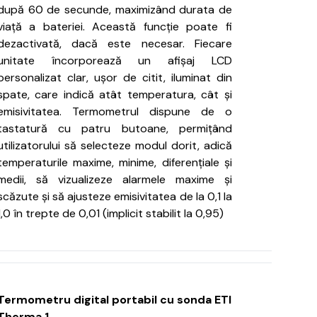
după 60 de secunde, maximizând durata de
viață a bateriei.
Această funcție poate fi
dezactivată, dacă este necesar.
Fiecare
unitate încorporează un afișaj LCD
personalizat clar, ușor de citit, iluminat din
spate, care indică atât temperatura, cât și
emisivitatea.
Termometrul dispune de o
tastatură cu patru butoane, permițând
utilizatorului să selecteze modul dorit, adică
temperaturile maxime, minime, diferențiale și
medii, să vizualizeze alarmele maxime și
scăzute și să ajusteze emisivitatea de la 0,1 la
1,0 în trepte de 0,01 (implicit
stabilit la 0,95)
Termometru digital portabil cu sonda ETI
Therma 1