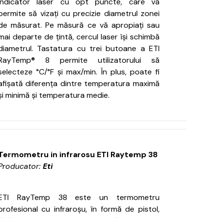
indicator laser cu opt puncte, care vă
permite să vizați cu precizie diametrul zonei
de măsurat.
Pe măsură ce vă apropiați sau
mai departe de țintă, cercul laser își schimbă
diametrul.
Tastatura cu trei butoane a ETI
RayTemp® 8 permite utilizatorului să
selecteze °C/°F și max/min.
În plus, poate fi
afișată diferența dintre temperatura maximă
și minimă și temperatura medie.
Termometru in infrarosu ETI Raytemp 38
Producator:
Eti
ETI RayTemp 38 este un termometru
profesional cu infraroșu, în formă de pistol,