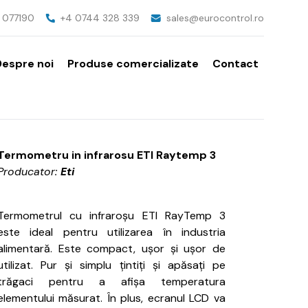
v, 077190
+4 0744 328 339
sales@eurocontrol.ro
Despre noi
Produse comercializate
Contact
Termometru in infrarosu ETI Raytemp 3
Producator:
Eti
Termometrul cu infraroșu ETI RayTemp 3
este ideal pentru utilizarea în industria
alimentară.
Este compact, ușor și ușor de
utilizat.
Pur și simplu țintiți și apăsați pe
trăgaci pentru a afișa temperatura
elementului măsurat.
În plus, ecranul LCD va