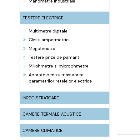
Manometre industriale
TESTERE ELECTRICE
Multimetre digitale
Clesti ampermetrici
Megohmetre
Testere prize de pamant
Miliohmetre si microohmetre
Aparate pentru masurarea
parametrilor retelelor electrice
INREGISTRATOARE
CAMERE TERMALE ACUSTICE
CAMERE CLIMATICE