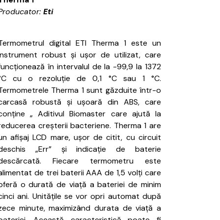
Producator:
Eti
Termometrul digital ETI Therma 1 este un
instrument robust și ușor de utilizat, care
funcționează în intervalul de la -99,9 la 1372
°C cu o rezoluție de 0,1 °C sau 1 °C.
Termometrele Therma 1 sunt găzduite într-o
carcasă robustă și ușoară din ABS, care
conține „
Aditivul Biomaster care ajută la
reducerea creșterii bacteriene.
Therma 1 are
un afișaj LCD mare, ușor de citit, cu circuit
deschis „Err” și indicație de baterie
descărcată.
Fiecare termometru este
alimentat de trei baterii AAA de 1,5 volți care
oferă o durată de viață a bateriei de minim
cinci ani.
Unitățile se vor opri automat după
zece minute, maximizând durata de viață a
bateriei.
Această caracteristică poate fi