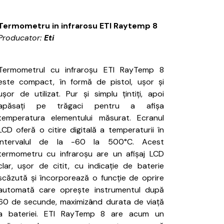
Termometru in infrarosu ETI Raytemp 8
Producator:
Eti
Termometrul cu infraroșu ETI RayTemp 8
este compact, în formă de pistol, ușor și
ușor de utilizat.
Pur și simplu țintiți, apoi
apăsați pe trăgaci pentru a afișa
temperatura elementului măsurat.
Ecranul
LCD oferă o citire digitală a temperaturii în
intervalul de la -60 la 500°C.
Acest
termometru cu infraroșu are un afișaj LCD
clar, ușor de citit, cu indicație de baterie
scăzută și încorporează o funcție de oprire
automată care oprește instrumentul după
60 de secunde, maximizând durata de viață
a bateriei.
ETI
RayTemp 8 are acum un