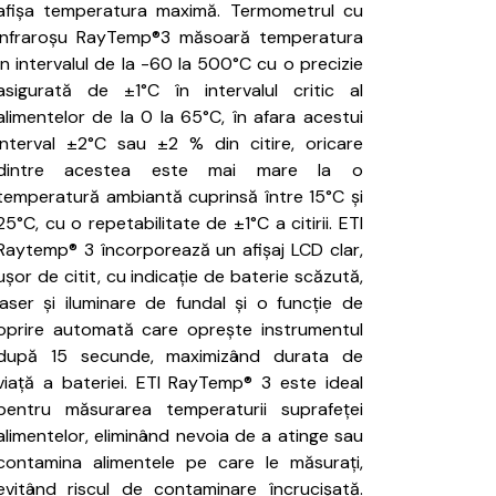
afișa temperatura maximă.
Termometrul cu
infraroșu RayTemp®3 măsoară temperatura
în intervalul de la -60 la 500°C cu o precizie
asigurată de ±1°C în intervalul critic al
alimentelor de la 0 la 65°C, în afara acestui
interval ±2°C sau ±2
% din citire, oricare
dintre acestea este mai mare la o
temperatură ambiantă cuprinsă între 15°C și
25°C, cu o repetabilitate de ±1°C a citirii.
ETI
Raytemp® 3 încorporează un afișaj LCD clar,
ușor de citit, cu indicație de baterie scăzută,
laser și iluminare de fundal și o funcție de
oprire automată care oprește instrumentul
după 15 secunde, maximizând durata de
viață a bateriei.
ETI
RayTemp® 3 este ideal
pentru măsurarea temperaturii suprafeței
alimentelor, eliminând nevoia de a atinge sau
contamina alimentele pe care le măsurați,
evitând riscul de contaminare încrucișată.