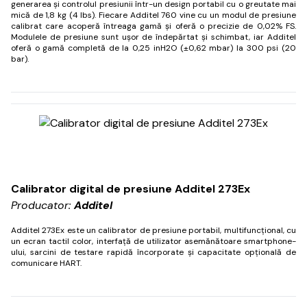
generarea și controlul presiunii într-un design portabil cu o greutate mai
mică de 1,8 kg (4 lbs).
Fiecare Additel 760 vine cu un modul de presiune
calibrat care acoperă întreaga gamă și oferă o precizie de 0,02% FS.
Modulele de presiune sunt ușor de îndepărtat și schimbat, iar Additel
oferă o gamă completă de la 0,25 inH2O (±0,62 mbar) la 300 psi (20
bar).
Calibrator digital de presiune Additel 273Ex
Producator:
Additel
Additel 273Ex este un calibrator de presiune portabil, multifuncțional, cu
un ecran tactil color, interfață de utilizator asemănătoare smartphone-
ului, sarcini de testare rapidă încorporate și capacitate opțională de
comunicare HART.