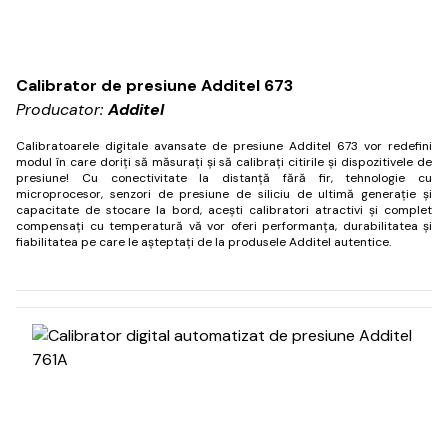
Calibrator de presiune Additel 673
Producator:
Additel
Calibratoarele digitale avansate de presiune Additel 673 vor redefini
modul în care doriți să măsurați și să calibrați citirile și dispozitivele de
presiune!
Cu conectivitate la distanță fără fir, tehnologie cu
microprocesor, senzori de presiune de siliciu de ultimă generație și
capacitate de stocare la bord, acești calibratori atractivi și complet
compensați cu temperatură vă vor oferi performanța, durabilitatea și
fiabilitatea pe care le așteptați de la produsele Additel autentice.