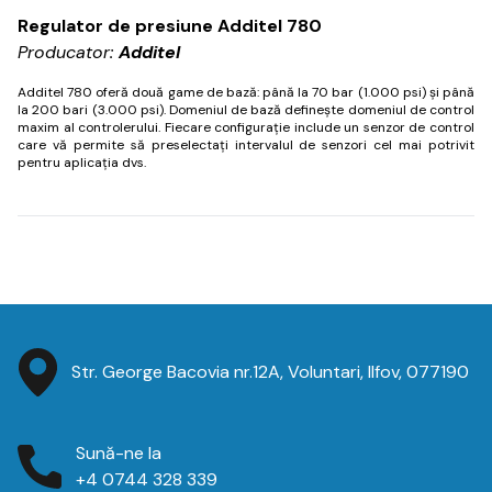
Regulator de presiune Additel 780
Producator:
Additel
Additel 780 oferă două game de bază: până la 70 bar (1.000 psi) și până
la 200 bari (3.000 psi).
Domeniul de bază definește domeniul de control
maxim al controlerului.
Fiecare configurație include un senzor de control
care vă permite să preselectați intervalul de senzori cel mai potrivit
pentru aplicația dvs.
Str. George Bacovia nr.12A, Voluntari, Ilfov, 077190
Sună-ne la
+4 0744 328 339