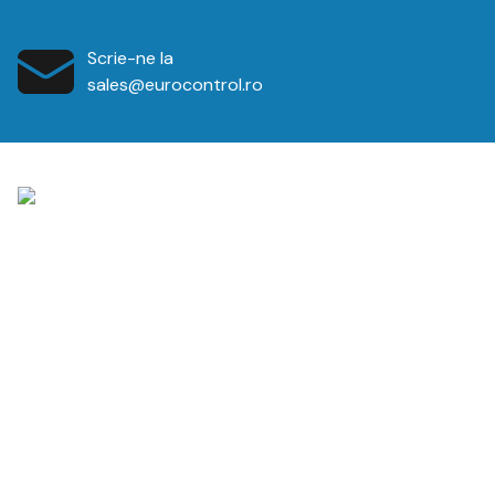
Scrie-ne la
sales@eurocontrol.ro
Vă mulțumim pentru interesul acordat. Contactați-ne
astăzi pentru a afla mai multe despre oferta noastră de
Termeni și condiții
Politica de confidentialitate
Politică privind cookies