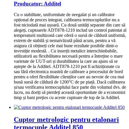
Producator:
Additel
Cu o stabilitate, uniformitate de neegalat și un calibrator
opțional de proces integrat, calibrarea termocuplurilor nu a
fost niciodată mai ușoară.
Cu două unități separate din care să
alegeți, cuptoarele ADT878-1210 includ un control patentat al
temperaturii multizonă care oferă o sursă de căldură uniformă,
extrem de stabilă și nemaivăzută până acum, pentru a vă
asigura că obțineți cele mai bune rezultate posibile dintr-o
investiție modestă.
.
Cu inserții metalice interschimbabile,
utilizatorii au flexibilitatea necesară pentru a întreține o mare
varietate de UUT-uri și durabilitatea la care au ajuns să se
aștepte de la Additel.
ADT878-1210 pot fi achiziționate cu
sau fără electronica noastră de calibrare a procesului de bord
pentru a oferi flexibilitate clienților care au nevoie de cea mai
bună sursă de căldură de 1200°C de pe piață.
Dacă calibrarea
și/sau verificarea termocuplului face parte din volumul dvs. de
lucru, nu doriți să pierdeți această oportunitate de a economisi
timp și bani prețios cu aceste cuptoare de top de la Additel.
Cuptor metrologic pentru etalonari
termocuple Additel 850