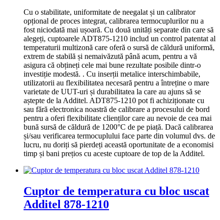
Cu o stabilitate, uniformitate de neegalat și un calibrator
opțional de proces integrat, calibrarea termocuplurilor nu a
fost niciodată mai ușoară.
Cu două unități separate din care să
alegeți, cuptoarele ADT875-1210 includ un control patentat al
temperaturii multizonă care oferă o sursă de căldură uniformă,
extrem de stabilă și nemaivăzută până acum, pentru a vă
asigura că obțineți cele mai bune rezultate posibile dintr-o
investiție modestă.
.
Cu inserții metalice interschimbabile,
utilizatorii au flexibilitatea necesară pentru a întreține o mare
varietate de UUT-uri și durabilitatea la care au ajuns să se
aștepte de la Additel.
ADT875-1210 pot fi achiziționate cu
sau fără electronica noastră de calibrare a procesului de bord
pentru a oferi flexibilitate clienților care au nevoie de cea mai
bună sursă de căldură de 1200°C de pe piață.
Dacă calibrarea
și/sau verificarea termocuplului face parte din volumul dvs. de
lucru, nu doriți să pierdeți această oportunitate de a economisi
timp și bani prețios cu aceste cuptoare de top de la Additel.
Cuptor de temperatura cu bloc uscat
Additel 878-1210