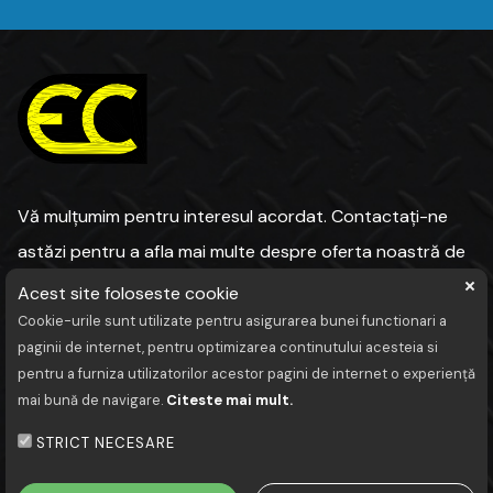
Vă mulțumim pentru interesul acordat. Contactați-ne
astăzi pentru a afla mai multe despre oferta noastră de
Acest site foloseste cookie
Cookie-urile sunt utilizate pentru asigurarea bunei functionari a
paginii de internet, pentru optimizarea continutului acesteia si
Termeni și condiții
pentru a furniza utilizatorilor acestor pagini de internet o experiență
Politica de confidentialitate
mai bună de navigare.
Citeste mai mult.
Politică privind cookies
STRICT NECESARE
Contact