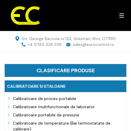
Str. George Bacovia nr.12A, Voluntari, Ilfov, 077190
+4 0744 328 339
sales@eurocontrol.ro
CLASIFICARE PRODUSE
CALIBRATOARE SI ETALOANE
Calibratoare de proces portabile
Calibratoare multifunctionale de laborator
Calibratoare portabile de presiune
Calibratoare de temperatura (Bai termostatate de
calibrare)