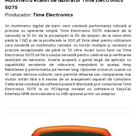
Multimetru etalon de laborator Time Electronics
5075
Producator:
Time Electronics
Un multimetru digital de banc care combină performanța ridicată și
precizia cu operarea simplă.
Time Electronics
5075 măsoară de la
nanovolți la 10 kV, de la picoamperi la 30 de amperi, de la nano-ohmi
până la 1 GΩ și de la picofarads la 300 μF.
Este ideal pentru utilizatorii
care necesită un multimetru rentabil, cu funcții multiple și rezoluție și
precizie excepționale de până la 7,5 cifre.
Acest lucru face ca
Time
Electronics
5075 să fie o soluție versatilă pentru calibrarea și verificarea
esențiale de laborator.
Acesta acoperă o gamă largă de aplicații cu
capabilități excelente de măsurare, menținând în același timp
fiabilitatea și performanța pe termen lung.
Opțiunile includ un scaner cu
10 canale termice scăzute, care permite afișarea sau compararea mai
multor intrări fără a fi nevoie de un aranjament separat de comutare.
Calibrarea condusă de software poate fi efectuată prin conectarea
Time
Electronics
5075 la un PC/laptop instalat cu software-ul EasyCal.
Interfața GPIB este standard cu USB opțional printr-un adaptor.