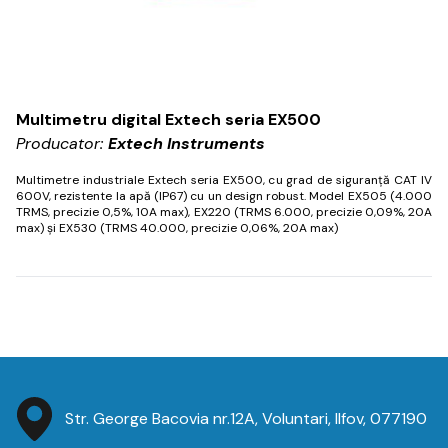
Multimetru digital Extech seria EX500
Producator:
Extech Instruments
Multimetre industriale Extech seria EX500, cu grad de siguranță CAT IV
600V, rezistente la apă (IP67) cu un design robust.
Model EX505 (4.000
TRMS, precizie 0,5%, 10A max), EX220 (TRMS 6.000, precizie 0,09%, 20A
max) și EX530 (TRMS 40.000, precizie 0,06%, 20A max)
Str. George Bacovia nr.12A, Voluntari, Ilfov, 077190